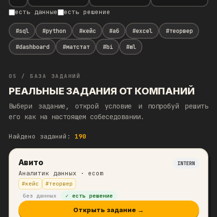
есть данные
есть решение
#
sql
#
python
#
кейс
#
аб
#
excel
#
теорвер
#
dashboard
#
матстат
#
bi
#
ml
05 / БАЗА ЗАДАНИЙ
РЕАЛЬНЫЕ ЗАДАНИЯ ОТ КОМПАНИЙ
Выбери задание, открой условие и попробуй решить
его как на настоящем собеседовании.
Найдено заданий:
190
Авито
INTERN
Аналитик данных
· ecom
#
кейс
#
теорвер
без данных
✓ есть решение
Открыть задание →