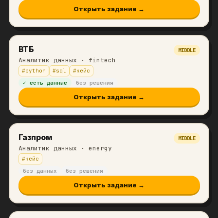
Открыть задание →
ВТБ
MIDDLE
Аналитик данных
· fintech
#
python
#
sql
#
кейс
✓ есть данные
без решения
Открыть задание →
Газпром
MIDDLE
Аналитик данных
· energy
#
кейс
без данных
без решения
Открыть задание →