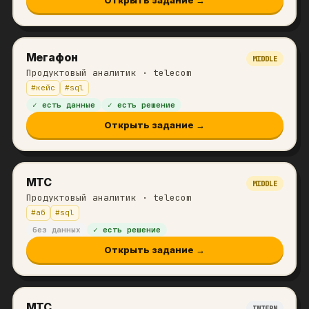
Мегафон
MIDDLE
Продуктовый аналитик
· telecom
#
кейс
#
sql
✓ есть данные
✓ есть решение
Открыть задание →
МТС
MIDDLE
Продуктовый аналитик
· telecom
#
аб
#
sql
без данных
✓ есть решение
Открыть задание →
МТС
INTERN