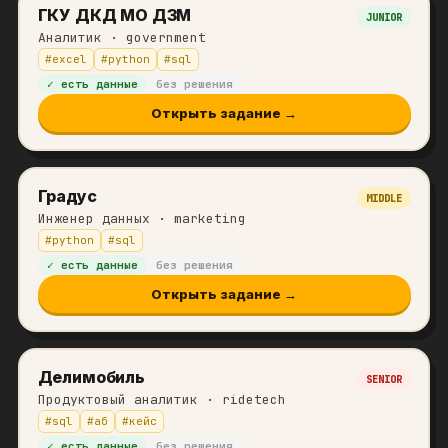
ГКУ ДКД МО ДЗМ
JUNIOR
Аналитик
· government
#
excel
#
python
#
sql
✓ есть данные
без решения
Открыть задание →
Градус
MIDDLE
Инженер данных
· marketing
#
python
#
sql
✓ есть данные
без решения
Открыть задание →
Делимобиль
SENIOR
Продуктовый аналитик
· ridetech
#
sql
#
аб
#
кейс
✓ есть данные
без решения