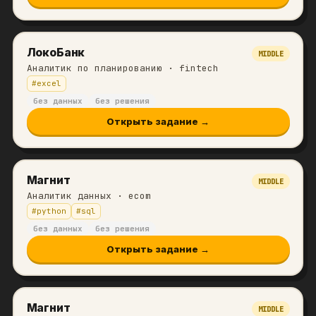
ЛокоБанк
MIDDLE
Аналитик по планированию
· fintech
#
excel
без данных
без решения
Открыть задание →
Магнит
MIDDLE
Аналитик данных
· ecom
#
python
#
sql
без данных
без решения
Открыть задание →
Магнит
MIDDLE