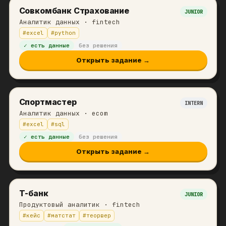
Совкомбанк Страхование
JUNIOR
Аналитик данных
· fintech
#
excel
#
python
✓ есть данные
без решения
Открыть задание →
Спортмастер
INTERN
Аналитик данных
· ecom
#
excel
#
sql
✓ есть данные
без решения
Открыть задание →
Т-банк
JUNIOR
Продуктовый аналитик
· fintech
#
кейс
#
матстат
#
теорвер