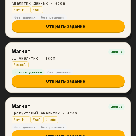
Аналитик данных
· ecom
#
python
#
sql
без данных
без решения
Открыть задание →
Магнит
JUNIOR
BI-Аналитик
· ecom
#
excel
✓ есть данные
без решения
Открыть задание →
Магнит
JUNIOR
Продуктовый аналитик
· ecom
#
python
#
sql
#
кейс
без данных
без решения
Открыть задание →