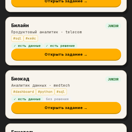
Открыть задание →
Билайн
JUNIOR
Продуктовый аналитик
· telecom
#
sql
#
кейс
✓ есть данные
✓ есть решение
Открыть задание →
Биокад
JUNIOR
Аналитик данных
· medtech
#
dashboard
#
python
#
sql
✓ есть данные
без решения
Открыть задание →
Бристоль