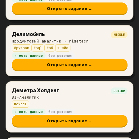
Открыть задание →
Делимобиль
MIDDLE
Продуктовый аналитик
· ridetech
#
python
#
sql
#
аб
#
кейс
✓ есть данные
без решения
Открыть задание →
Деметра Холдинг
JUNIOR
BI-Аналитик
#
excel
✓ есть данные
без решения
Открыть задание →