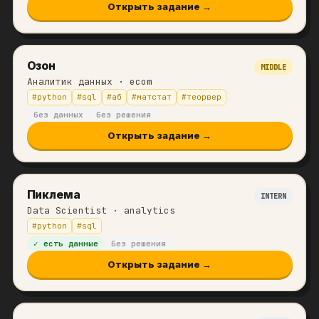
Открыть задание →
Озон
MIDDLE
Аналитик данных
· ecom
#
python
#
sql
#
аб
#
матстат
#
теорвер
без данных
без решения
Открыть задание →
Пиклема
INTERN
Data Scientist
· analytics
#
python
#
sql
✓ есть данные
без решения
Открыть задание →