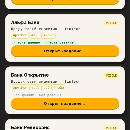
Альфа Банк
MIDDLE
Продуктовый аналитик
· fintech
#
python
#
sql
#
кейс
✓ есть данные
✓ есть решение
Открыть задание →
Банк Открытие
MIDDLE
Продуктовый аналитик
· fintech
#
python
#
sql
#
аб
#
кейс
без данных
без решения
Открыть задание →
Банк Ренессанс
MIDDLE