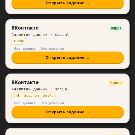
Открыть задание →
ВКонтакте
JUNIOR
Аналитик данных
· social
#
кейс
без данных
без решения
Открыть задание →
ВКонтакте
MIDDLE
Аналитик данных
· social
#
ml
#
python
#
кейс
без данных
без решения
Открыть задание →