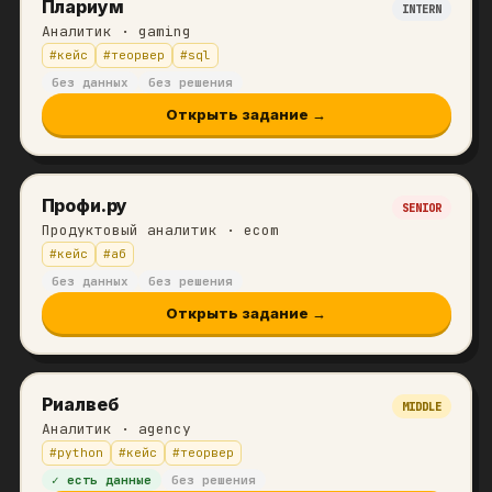
Плариум
INTERN
Аналитик
· gaming
#
кейс
#
теорвер
#
sql
без данных
без решения
Открыть задание →
Профи.ру
SENIOR
Продуктовый аналитик
· ecom
#
кейс
#
аб
без данных
без решения
Открыть задание →
Риалвеб
MIDDLE
Аналитик
· agency
#
python
#
кейс
#
теорвер
✓ есть данные
без решения