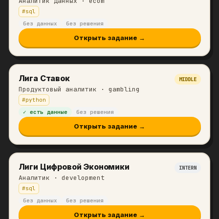
Аналитик данных
· ecom
#
sql
без данных
без решения
Открыть задание →
Лига Ставок
MIDDLE
Продуктовый аналитик
· gambling
#
python
✓ есть данные
без решения
Открыть задание →
Лиги Цифровой Экономики
INTERN
Аналитик
· development
#
sql
без данных
без решения
Открыть задание →