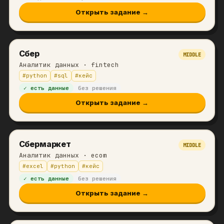
Открыть задание →
Сбер
MIDDLE
Аналитик данных
· fintech
#
python
#
sql
#
кейс
✓ есть данные
без решения
Открыть задание →
Сбермаркет
MIDDLE
Аналитик данных
· ecom
#
excel
#
python
#
кейс
✓ есть данные
без решения
Открыть задание →