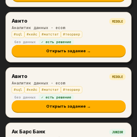
Авито
MIDDLE
Аналитик данных
· ecom
#
sql
#
кейс
#
матстат
#
теорвер
без данных
✓ есть решение
Открыть задание →
Авито
MIDDLE
Аналитик данных
· ecom
#
sql
#
кейс
#
матстат
#
теорвер
без данных
✓ есть решение
Открыть задание →
Ак Барс Банк
JUNIOR