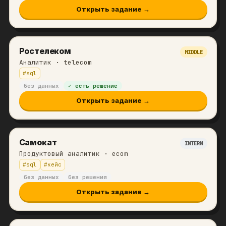
Открыть задание →
Ростелеком
MIDDLE
Аналитик
· telecom
#
sql
без данных
✓ есть решение
Открыть задание →
Самокат
INTERN
Продуктовый аналитик
· ecom
#
sql
#
кейс
без данных
без решения
Открыть задание →