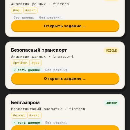
Аналитик данных
· fintech
#
sql
#
кейс
без данных
без решения
Открыть задание →
Безопасный транспорт
MIDDLE
Аналитик данных
· transport
#
python
#
geo
✓ есть данные
без решения
Открыть задание →
Белгазпром
JUNIOR
Маркетинговый аналитик
· fintech
#
excel
#
кейс
✓ есть данные
без решения