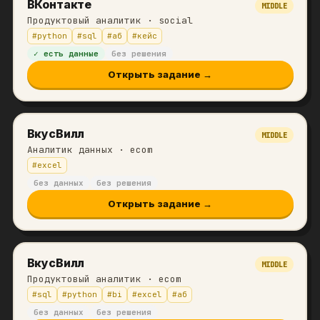
ВКонтакте
MIDDLE
Продуктовый аналитик
· social
#
python
#
sql
#
аб
#
кейс
✓ есть данные
без решения
Открыть задание →
ВкусВилл
MIDDLE
Аналитик данных
· ecom
#
excel
без данных
без решения
Открыть задание →
ВкусВилл
MIDDLE
Продуктовый аналитик
· ecom
#
sql
#
python
#
bi
#
excel
#
аб
без данных
без решения