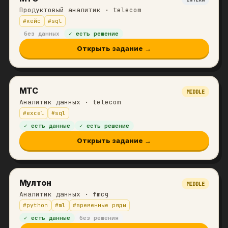
Продуктовый аналитик
· telecom
#
кейс
#
sql
без данных
✓ есть решение
Открыть задание →
МТС
MIDDLE
Аналитик данных
· telecom
#
excel
#
sql
✓ есть данные
✓ есть решение
Открыть задание →
Мултон
MIDDLE
Аналитик данных
· fmcg
#
python
#
ml
#
временные ряды
✓ есть данные
без решения