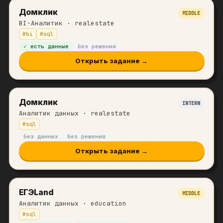
Домклик
MIDDLE
BI-Аналитик
· realestate
#
bi
#
sql
✓ есть данные
без решения
Открыть задание →
Домклик
INTERN
Аналитик данных
· realestate
#
sql
без данных
без решения
Открыть задание →
ЕГЭLand
MIDDLE
Аналитик данных
· education
#
sql