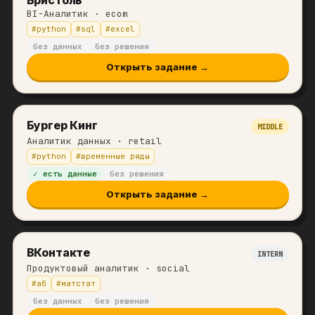
BI-Аналитик
· ecom
#
python
#
sql
#
excel
без данных
без решения
Открыть задание →
Бургер Кинг
MIDDLE
Аналитик данных
· retail
#
python
#
временные ряды
✓ есть данные
без решения
Открыть задание →
ВКонтакте
INTERN
Продуктовый аналитик
· social
#
аб
#
матстат
без данных
без решения