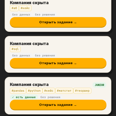
Компания скрыта
#
аб
#
кейс
без данных
без решения
Открыть задание →
Компания скрыта
#
sql
без данных
без решения
Открыть задание →
Компания скрыта
JUNIOR
#
pandas
#
python
#
кейс
#
матстат
#
теорвер
✓ есть данные
без решения
Открыть задание →