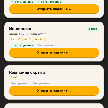
✓ есть данные
✓ есть решение
Открыть задание →
Иннополис
JUNIOR
Аналитик
· education
#
excel
#
sql
#
кейс
✓ есть данные
без решения
Открыть задание →
Компания скрыта
#
кейс
без данных
без решения
Открыть задание →