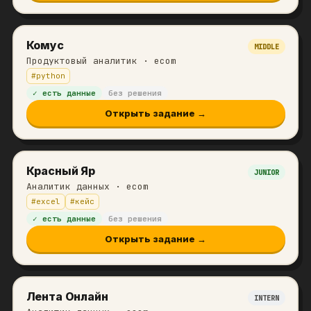
Комус
MIDDLE
Продуктовый аналитик
· ecom
#
python
✓ есть данные
без решения
Открыть задание →
Красный Яр
JUNIOR
Аналитик данных
· ecom
#
excel
#
кейс
✓ есть данные
без решения
Открыть задание →
Лента Онлайн
INTERN