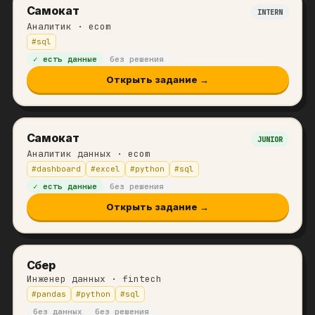
Самокат
INTERN
Аналитик
· ecom
#
sql
✓ есть данные
без решения
Открыть задание →
Самокат
JUNIOR
Аналитик данных
· ecom
#
dashboard
#
excel
#
python
#
sql
✓ есть данные
без решения
Открыть задание →
Сбер
Инженер данных
· fintech
#
pandas
#
python
#
sql
без данных
без решения