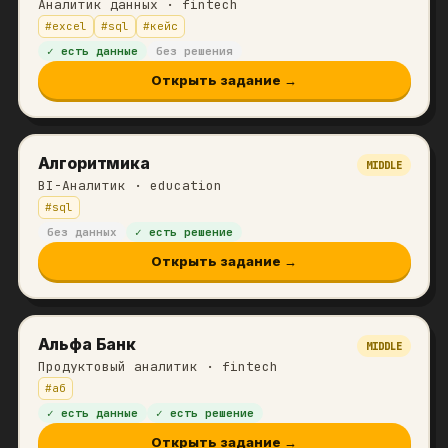
Аналитик данных
· fintech
#
excel
#
sql
#
кейс
✓ есть данные
без решения
Открыть задание →
Алгоритмика
MIDDLE
BI-Аналитик
· education
#
sql
без данных
✓ есть решение
Открыть задание →
Альфа Банк
MIDDLE
Продуктовый аналитик
· fintech
#
аб
✓ есть данные
✓ есть решение
Открыть задание →