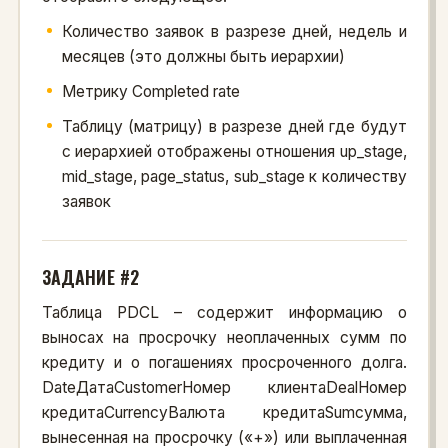
Количество заявок в разрезе дней, недель и
месяцев (это должны быть иерархии)
Метрику Completed rate
Таблицу (матрицу) в разрезе дней где будут
с иерархией отображены отношения up_stage,
mid_stage, page_status, sub_stage к количеству
заявок
ЗАДАНИЕ #2
Таблица PDCL – содержит информацию о
выносах на просрочку неоплаченных сумм по
кредиту и о погашениях просроченного долга.
DateДатаCustomerНомер клиентаDealНомер
кредитаCurrencyВалюта кредитаSumсумма,
вынесенная на просрочку («+») или выплаченная