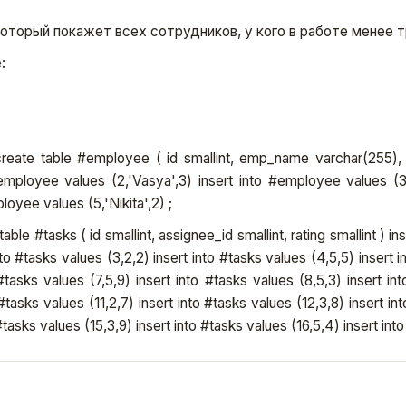
оторый покажет всех сотрудников, у кого в работе менее т
:
reate table #employee ( id smallint, emp_name varchar(255), r
 #employee values (2,'Vasya',3) insert into #employee values (3
loyee values (5,'Nikita',2) ;
able #tasks ( id smallint, assignee_id smallint, rating smallint ) ins
nto #tasks values (3,2,2) insert into #tasks values (4,5,5) insert in
#tasks values (7,5,9) insert into #tasks values (8,5,3) insert int
#tasks values (11,2,7) insert into #tasks values (12,3,8) insert int
tasks values (15,3,9) insert into #tasks values (16,5,4) insert into