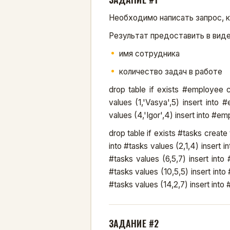
Необходимо написать запрос, к
Результат предоставить в виде
имя сотрудника
количество задач в работе
drop table if exists #employee c
values (1,'Vasya',5) insert into
values (4,'Igor',4) insert into #emp
drop table if exists #tasks create t
into #tasks values (2,1,4) insert i
#tasks values (6,5,7) insert into 
#tasks values (10,5,5) insert into 
#tasks values (14,2,7) insert into #
ЗАДАНИЕ #2