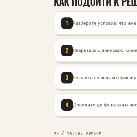
КАК ПОДОЙТИ К РЕ
1
Разберите условие: что име
2
Сверьтесь с данными: каки
3
Решайте по шагам и фиксир
4
Доведите до финальных чис
05
/
ЧАСТЫЕ ОШИБКИ