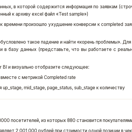
нных, в которой содержится информация по заявкам (строч
нный к архиву excel файл «Test sample»)
времени произошло ухудшение конверсии к completed заяв
бусловлено такое падение и найти «корень проблемы». Для
и в базу данных (представьте, что вы работаете с реаль
r BI и визуально отобразите следующее:
вместе с метрикой Completed rate
up_stage, mid_stage, page_status, sub_stage к количеству
000 посетителей, из которых 880 становится покупателями
авляет 2 001 000 рублей при стоимости одной позиции в чек