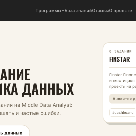
Программы
База знаний
Отзывы
О проекте
О ЗАДАНИИ
FINSTAR
ДАНИЕ
Finstar Fina
инвестиционн
ИКА ДАННЫХ
проекты на р
Аналитик 
вания на
Middle
Data Analyst
:
#
dashboard
ешать и частые ошибки.
ь данные