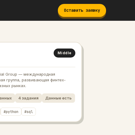
Оставить заявку
Middle
ncial Group — международная
ая группа, развивающая финтех-
азных рынках.
данных
4
задания
Данные есть
#
python
#
sql