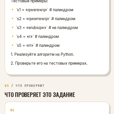
Тестовые примеры:
`s1 = «qwerewq»` # палиндром
`s2 = «qwerrewq»` # палиндром
`s3 = «erubsqw»` # не палиндром
`s4 = «r»` # палиндром
`s5 = «rr»` # палиндром
1. Реализуйте алгоритм на Python.
2. Проверьте его на тестовых примерах.
03
/
ЧТО ПРОВЕРЯЮТ
ЧТО ПРОВЕРЯЕТ ЭТО ЗАДАНИЕ
01