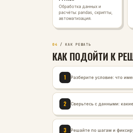
Обработка данных и
расчёты: pandas, скрипты,
автоматизация.
04
/
КАК РЕШАТЬ
КАК ПОДОЙТИ К РЕ
1
Разберите условие: что име
2
Сверьтесь с данными: каки
3
Решайте по шагам и фиксир