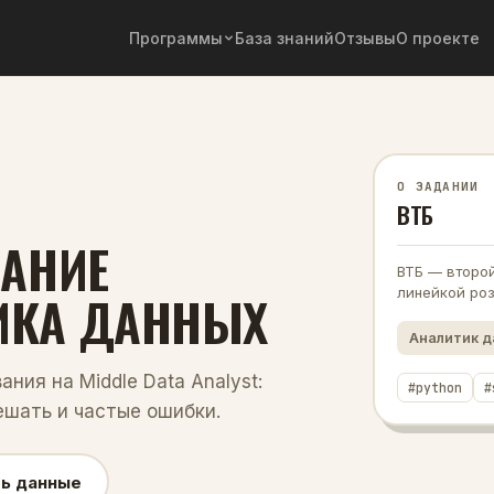
Программы
База знаний
Отзывы
О проекте
О ЗАДАНИИ
ВТБ
ДАНИЕ
ВТБ — второй
линейкой роз
ИКА ДАННЫХ
Аналитик 
вания на
Middle
Data Analyst
:
#
python
#
ешать и частые ошибки.
ь данные