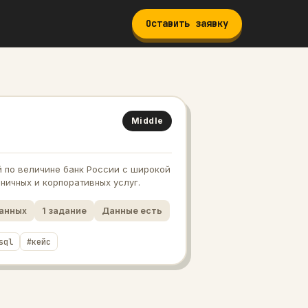
Оставить заявку
Middle
 по величине банк России с широкой
ничных и корпоративных услуг.
данных
1
задание
Данные есть
sql
#
кейс