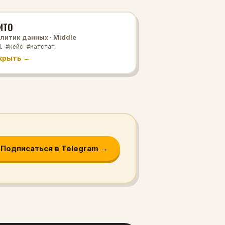
ИТО
литик данных
· Middle
l #кейс #матстат
крыть →
Подписаться в Telegram →