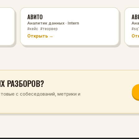
АВИТО
АВ
Аналитик данных
· Intern
Ана
#кейс #теорвер
#sq
Открыть →
От
Х РАЗБОРОВ?
стовые с собеседований, метрики и