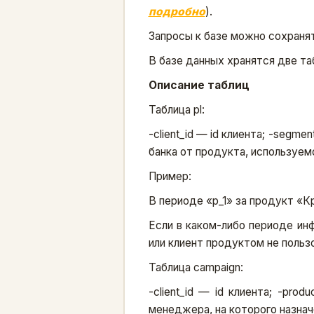
подробно
).
Запросы к базе можно сохранят
В базе данных хранятся две табл
Описание таблиц
Таблица pl:
-client_id — id клиента; -segm
банка от продукта, используем
Пример:
В периоде «p_1» за продукт «К
Если в каком-либо периоде инф
или клиент продуктом не польз
Таблица campaign:
-client_id — id клиента; -pro
менеджера, на которого назнач