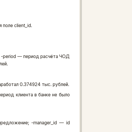
поле client_id.
); -period — период расчёта ЧОД
лей.
аработал 0.374924 тыс. рублей.
период клиента в банке не было
 предложение; -manager_id — id