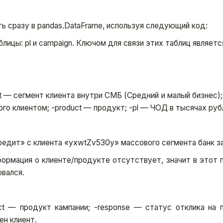
ь сразу в pandas.DataFrame, используя следующий код:
ицы: pl и campaign. Ключом для связи этих таблиц является 
ent — сегмент клиента внутри СМБ (Средний и малый бизнес
ого клиентом; -product — продукт; -pl — ЧОД в тысячах руб
редит» с клиента «yxwtZv530y» массового сегмента банк з
ормация о клиенте/продукте отсутствует, значит в этот 
овался.
duct — продукт кампании; -response — статус отклика на
ен клиент.