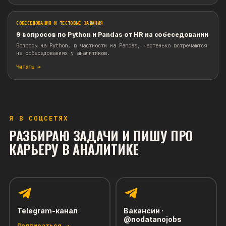
Эту задачу любят задавать на продуктовых собеседованиях
секциях-финалах.
Читать →
СОБЕСЕДОВАНИЯ И ТЕСТОВЫЕ ЗАДАНИЯ
8 популярных вопросов по теории SQL с
собеседований
Все привыкли видеть задачки на SQL на собеседованиях. Н
задач, либо в дополнение к ним, можно встретить и вопро
Я В СОЦСЕТЯХ
понимание теории SQL.
РАЗБИРАЮ ЗАДАЧИ И ПИШУ ПРО
Читать →
КАРЬЕРУ В АНАЛИТИКЕ
СОБЕСЕДОВАНИЯ И ТЕСТОВЫЕ ЗАДАНИЯ
9 вопросов по Python и Pandas от HR на собесе
Вопросы на Python, в частности на Pandas, частенько вст
Telegram-канал
Вакансии ·
на собеседованиях у аналитиков.
@nodatanojobs
Подписаться →