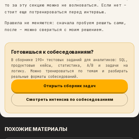
Предлагаю сегодня попробовать свои силы имен
них.
Если ты верно решишь все 5 задач из карточек
то за эту секцию можно не волноваться. Если 
стоит еще потренироваться перед интервью.
Правила не меняются: сначала пробуем решить 
после – можно свериться с моим решением.
Готовишься к собеседованиям?
В сборнике 190+ тестовых заданий для аналитико
продуктовые кейсы, статистика, A/B и зад
логику. Можно тренироваться по темам и раз
реальные форматы собеседований.
Открыть сборник задач