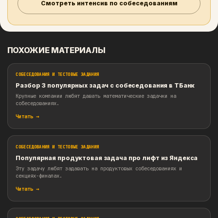
Готовишься к собеседованиям?
В сборнике 190+ тестовых заданий для аналитико
продуктовые кейсы, статистика, A/B и зад
логику. Можно тренироваться по темам и раз
реальные форматы собеседований.
Открыть сборник задач
Смотреть интенсив по собеседованиям
ПОХОЖИЕ МАТЕРИАЛЫ
СОБЕСЕДОВАНИЯ И ТЕСТОВЫЕ ЗАДАНИЯ
Разбор 3 популярных задач с собеседования в 
Крупные компании любят давать математические задачки на