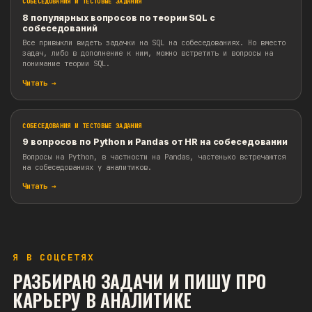
собеседованиях.
Читать →
СОБЕСЕДОВАНИЯ И ТЕСТОВЫЕ ЗАДАНИЯ
Популярная продуктовая задача про лифт из Я
Эту задачу любят задавать на продуктовых собеседованиях
секциях-финалах.
Читать →
СОБЕСЕДОВАНИЯ И ТЕСТОВЫЕ ЗАДАНИЯ
8 популярных вопросов по теории SQL с
собеседований
Все привыкли видеть задачки на SQL на собеседованиях. Н
Я В СОЦСЕТЯХ
задач, либо в дополнение к ним, можно встретить и вопро
РАЗБИРАЮ ЗАДАЧИ И ПИШУ ПРО
понимание теории SQL.
КАРЬЕРУ В АНАЛИТИКЕ
Читать →