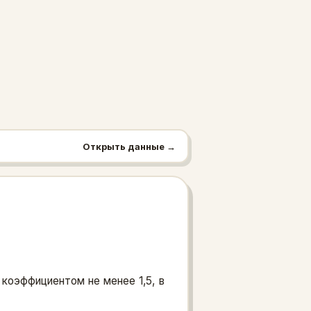
Открыть данные →
коэффициентом не менее 1,5, в