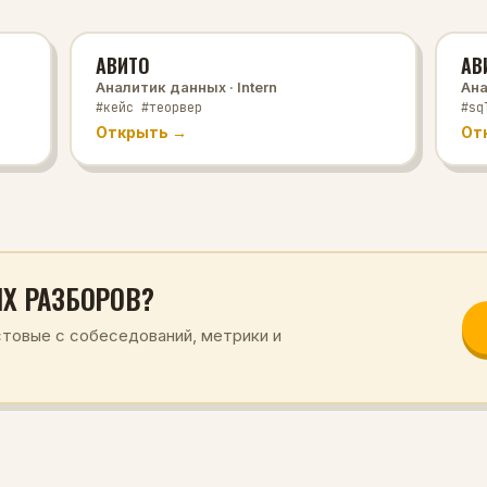
АВИТО
АВ
Аналитик данных
· Intern
Ана
#кейс #теорвер
#sq
Открыть →
От
Х РАЗБОРОВ?
стовые с собеседований, метрики и