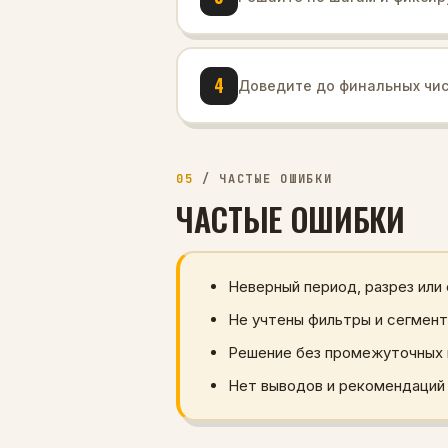
4
Доведите до финальных чис
05
/
ЧАСТЫЕ ОШИБКИ
ЧАСТЫЕ ОШИБКИ
Неверный период, разрез или
Не учтены фильтры и сегмент
Решение без промежуточных 
Нет выводов и рекомендаций 