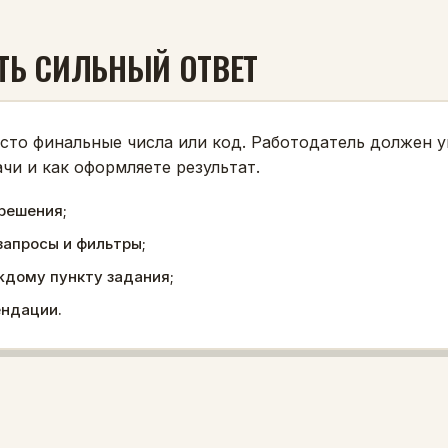
ТЬ СИЛЬНЫЙ ОТВЕТ
сто финальные числа или код. Работодатель должен ув
чи и как оформляете результат.
решения;
апросы и фильтры;
ждому пункту задания;
ендации.