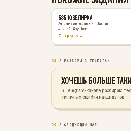
585 ЮВЕЛИРКА
Аналитик данных
· Junior
#excel #python
Открыть →
08
/
РАЗБОРЫ В TELEGRAM
ХОЧЕШЬ БОЛЬШЕ ТАКИ
В Telegram-канале разбираю те
типичные ошибки кандидатов.
09
/
СЛЕДУЮЩИЙ ШАГ