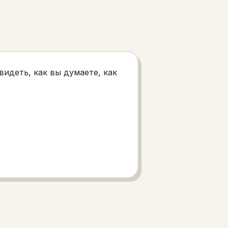
идеть, как вы думаете, как