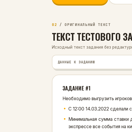
02
/
ОРИГИНАЛЬНЫЙ ТЕКСТ
ТЕКСТ ТЕСТОВОГО 
Исходный текст задания без редактуры
ДАННЫЕ К ЗАДАНИЮ
ЗАДАНИЕ #1
Необходимо выгрузить игроков
С 12:00 14.03.2022 сделали 
Минимальная сумма ставки д
экспрессе все события на ки