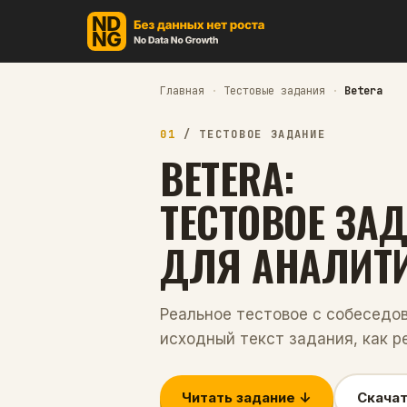
Главная
·
Тестовые задания
·
Betera
01
/
ТЕСТОВОЕ ЗАДАНИЕ
BETERA
:
ТЕСТОВОЕ ЗА
ДЛЯ
АНАЛИТ
Реальное тестовое с собеседо
исходный текст задания, как р
Читать задание ↓
Скачат