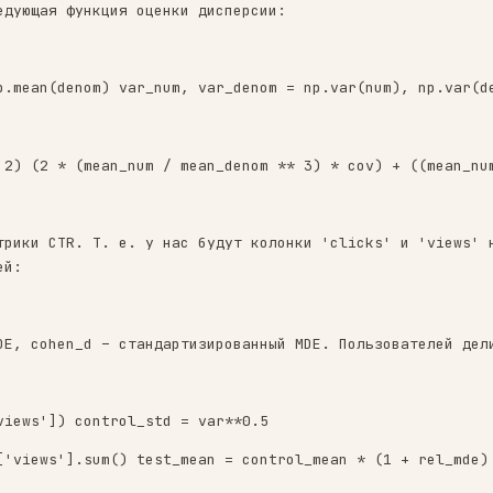
что в ratio-метриках числитель (num) и знамена
езависимость данных. Как итог – мы неправильно
облемы – применение delta-method’а. Суть метод
добится следующая функция оценки дисперсии:
):
an(num), np.mean(denom) var_num, var_denom = n
1]
n_denom ** 2) (2 * (mean_num / mean_denom ** 
примере метрики CTR. Т. е. у нас будут колонки
работы с ней: