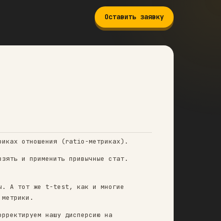
Оставить заявку
HOD
х, непрерывных и метриках отношения (ratio-мет
рикам нельзя просто взять и применить привычны