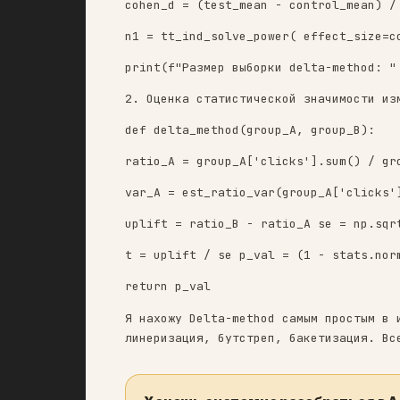
В коде ниже, rel_mde – относ
rel_mde = 0.1
var = est_ratio_var(df['clic
control_mean = df['clicks'].
cohen_d = (test_mean - contr
n1 = tt_ind_solve_power( eff
print(f"Размер выборки delta
2. Оценка статистической зна
def delta_method(group_A, gr
ratio_A = group_A['clicks'].