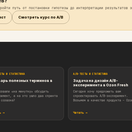
A['clicks'], group_A['views']) var_B = est_rat
e = np.sqrt(var_B / len(group_B) + var_A / len
 stats.norm.cdf(abs(t))) * 2
простым в интерпретации для бизнеса. Но сущест
изация. Все они имеют свои плюсы и минусы, а т
аться в A/B?
ни помогут пройти путь от постановки гипотезы до инт
ачать чеклист
Смотреть курс по A/B