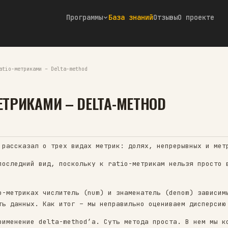
Программы
База знаний
Отзывы
О проекте
к работать с Ratio-метриками – Delta-method
ATIO-МЕТРИКАМИ – DELTA-MET
Telegram ↗
B-тестах я рассказал о трех видах метрик: доля
ет именно последний вид, поскольку к ratio-мет