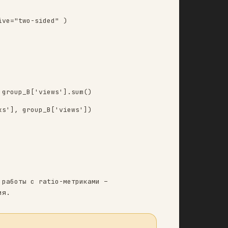
E. Пользователей делим 90 на 10.
mean * (1 + rel_mde)
=9, # n2/n1 alternative="two-sided" )
(9 * n1)}" )
_B['clicks'].sum() / group_B['views'].sum()