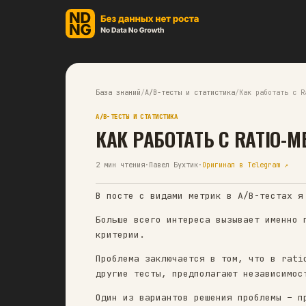
База знаний
/
A/B-тесты и статистика
/
Ка
A/B-ТЕСТЫ И СТАТИСТИКА
КАК РАБОТАТЬ С R
2
мин чтения
·
Павел Бухтик
·
Оригинал в 
В посте с видами метрик в A/
Больше всего интереса вызыва
критерии.