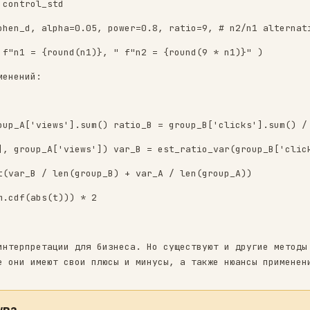
ительный MDE, cohen_d – стандартизированный MD
ks'], df['views']) control_std = var**0.5
sum() / df['views'].sum() test_mean = control_
ol_mean) / control_std
ect_size=cohen_d, alpha=0.05, power=0.8, ratio
-method: " f"n1 = {round(n1)}, " f"n2 = {round
чимости изменений:
oup_B):
sum() / group_A['views'].sum() ratio_B = group