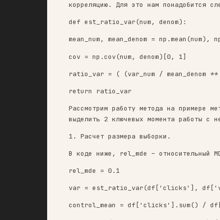
Проблема заключается в том, 
другие тесты, предполагают н
Один из вариантов решения пр
корреляцию. Для это нам пона
def est_ratio_var(num, denom
mean_num, mean_denom = np.me
cov = np.cov(num, denom)[0, 
ratio_var = ( (var_num / mea
return ratio_var
Рассмотрим работу метода на 
выделить 2 ключевых момента 
1. Расчет размера выборки.