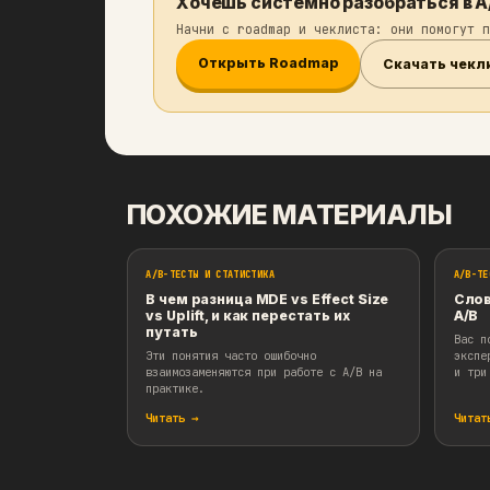
var_A = est_ratio_var(group_
uplift = ratio_B - ratio_A s
t = uplift / se p_val = (1 -
return p_val
Я нахожу Delta-method самым 
линеризация, бутстреп, бакет
Хочешь системно разобр
Начни с roadmap и чеклиста: о
Открыть Roadmap
Ск