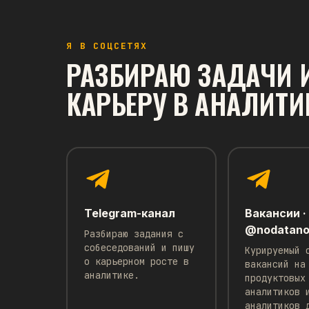
Я В СОЦСЕТЯХ
ПОХОЖИЕ МАТЕРИ
РАЗБИРАЮ ЗАДАЧИ 
КАРЬЕРУ В АНАЛИТИ
A/B-ТЕСТЫ И СТАТИСТИКА
В чем разница MDE vs Effect Size
vs Uplift, и как перестать их
путать
Эти понятия часто ошибочно
взаимозаменяются при работе с A/B на
практике.
Telegram-канал
Вакансии ·
Читать →
@nodatano
Разбираю задания с
собеседований и пишу
Курируемый 
о карьерном росте в
вакансий на
аналитике.
продуктовых
аналитиков 
аналитиков 