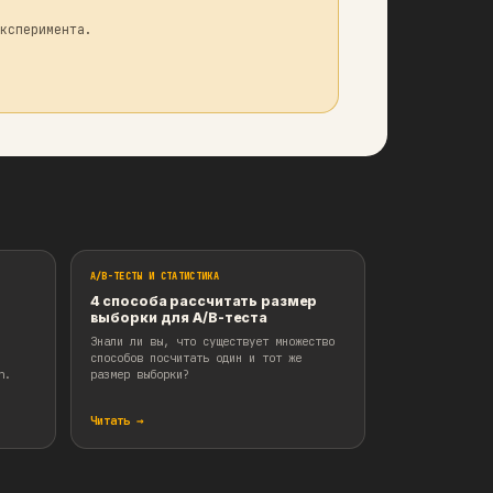
io_var(group_B['clicks'], group_B['views'])
(group_A))
вуют и другие методы работы с ratio-метриками 
акже нюансы применения.
ерпретации результатов эксперимента.