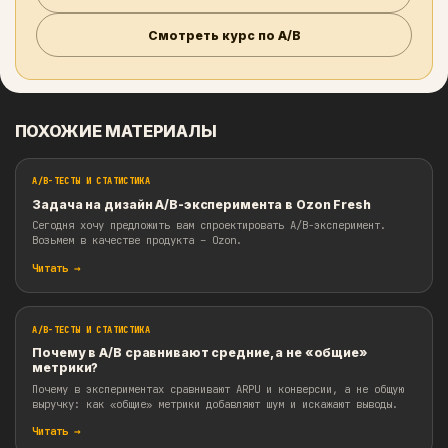
A/B-тесты #статкритерии
Хочешь системно разобраться в A/B?
Начни с roadmap и чеклиста: они помогут прой
от постановки гипотезы до интерпретации резу
эксперимента.
Открыть Roadmap
Скачать чеклист
Смотреть курс по A/B