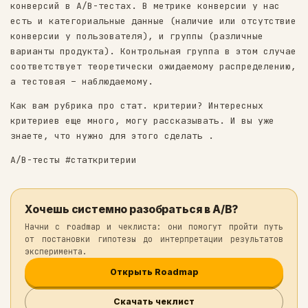
группы;
️️️️️️ Ожидаемые частоты для каждой группы не мен
Если последнее условие не соблюдается, можно
обратить внимание на точный тест Фишера.
Хи-квадрат зачастую используется для сравнен
конверсий в A/B-тестах. В метрике конверсии 
есть и категориальные данные (наличие или от
конверсии у пользователя), и группы (различн
варианты продукта). Контрольная группа в это
соответствует теоретически ожидаемому распре
а тестовая – наблюдаемому.
Как вам рубрика про стат. критерии? Интересн
критериев еще много, могу рассказывать. И вы
знаете, что нужно для этого сделать .