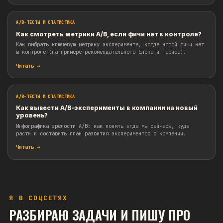
ПОХОЖИЕ МАТЕРИАЛЫ
A/B-ТЕСТЫ И СТАТИСТИКА
Задача на дизайн A/B-эксперимента в Ozon Fres
Сегодня хочу предложить вам спроектировать A/B-эксперим
Возьмем в качестве продукта – Ozon.
Читать →
A/B-ТЕСТЫ И СТАТИСТИКА
Почему в A/B сравнивают средние, а не «общие
метрики?
Почему в экспериментах сравнивают ARPU и конверсии, а н
выручку: как «общие» метрики добавляют шум и искажают в
Читать →
Я В СОЦСЕТЯХ
РАЗБИРАЮ ЗАДАЧИ И ПИШУ ПРО