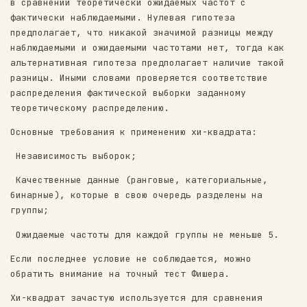
ожидаемыми распределениями частот в качестве
данных.
Основная идея критерия согласия Пирсона закл
в сравнении теоретически ожидаемых частот с
фактически наблюдаемыми. Нулевая гипотеза
предполагает, что никакой значимой разницы м
наблюдаемыми и ожидаемыми частотами нет, тог
альтернативная гипотеза предполагает наличие
разницы. Иными словами проверяется соответст
распределения фактической выборки заданному
теоретическому распределению.
Основные требования к применению хи-квадрата
️️️️️️ Независимость выборок;
️️️️️ Качественные данные (ранговые, категориаль
бинарные), которые в свою очередь разделены 