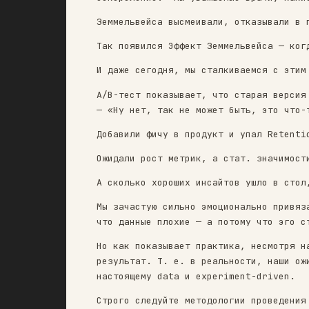
резко упала — до 1-2%.
Казалось бы, вот оно — идеал
оскорбление. «Мы уважаемые в
Земмельвейса высмеивали, отк
Так появился Эффект Земмельв
И даже сегодня, мы сталкивае
A/B-тест показывает, что ста
— «Ну нет, так не может быть
Добавили фичу в продукт и уп
Ожидали рост метрик, а стат.
А сколько хороших инсайтов у