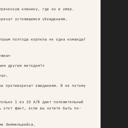
изней. Но большинство коллег восприняли это ка
в поместили в психиатрическую клинику, где он 
отому что они противоречат устоявшимся убежден
щий редизайн, над которым полгода корпела не о
ознали, что им она нужна»
гоняем? Или пересчитаем другим методом?»
ашему видению продукта».