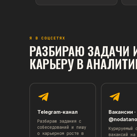
ПОХОЖИЕ МАТЕРИ
Я В СОЦСЕТЯХ
ПРОДУКТОВАЯ АНАЛИТИКА И МЕТРИКИ
РАЗБИРАЮ ЗАДАЧИ 
Как формулировать хорошие
цели и задачи
КАРЬЕРУ В АНАЛИТИ
SMART – методика формулирования
конкретных, достижимых и
ориентированных на результат целей и
задач.
Читать →
Telegram-канал
Вакансии ·
@nodatano
Разбираю задания с
собеседований и пишу
Курируемый 
о карьерном росте в
вакансий на