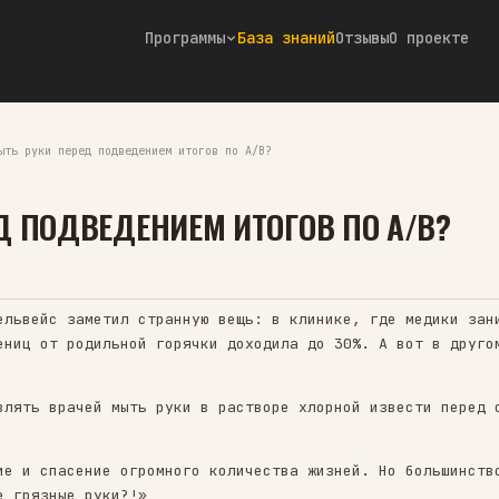
Программы
База знаний
Отзывы
О проекте
етрики
/
Зачем мыть руки перед подведением итогов по A/B?
 ПЕРЕД ПОДВЕДЕНИЕМ ИТОГОВ
Telegram ↗
Игнац Земмельвейс заметил странную вещь: в кли
тность рожениц от родильной горячки доходила д
ачал заставлять врачей мыть руки в растворе хл