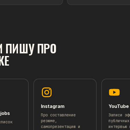
АЛЫ
ПРОДУКТОВАЯ АНАЛИТИКА И МЕТРИКИ
A/B-ТЕС
И ПИШУ ПРО
Разбор кейса A/B-теста
Как в
увеличения продаж годового
компа
КЕ
тарифа
Инфогр
Сегодня поделюсь своими мыслями по
«где м
ключевым моментам A/B-кейса,
состав
описанного двумя постами выше.
в комп
Читать →
Читать
Instagram
YouTube
jobs
Про составление
Записи эф
резюме,
публичных
список
самопрезентацию и
интервью 