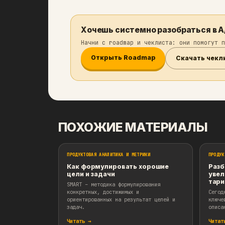
Мы зачастую сильно эмоционал
что данные плохие — а потому
Но как показывает практика, 
результат. Т. е. в реальност
настоящему data и experiment
Строго следуйте методологии 
Хочешь системно разобр
Начни с roadmap и чеклиста: о
Открыть Roadmap
Ск