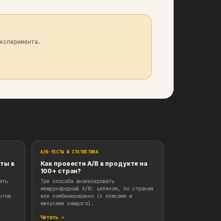
результатам, когда они противоречат ожиданиям.
дую свою гипотезу – только 1 из 10 A/B дает по
ости. И нужно принять этот факт, если вы хотит
е. Не будьте коллегами Земмельвейса.
ерпретации результатов эксперимента.