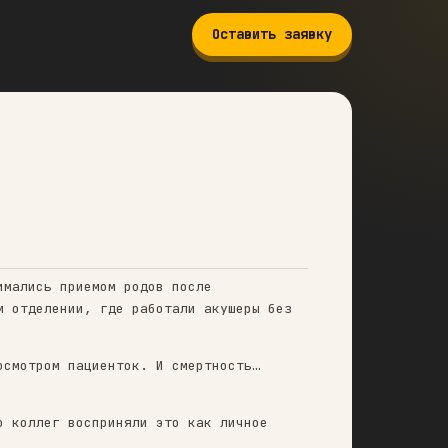
Оставить заявку
 ПО A/B?
нике, где медики занимались приемом родов посл
о 30%. А вот в другом отделении, где работали 
орной извести перед осмотром пациенток. И смер