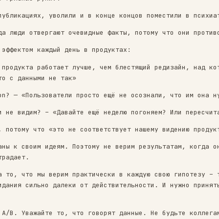
ьное решение и спасение огромного количества ж
рачи, какие грязные руки?!»
азывали в публикациях, уволили и в конце концо
ейса — когда люди отвергают очевидные факты, п
мся с этим эффектом каждый день в продуктах:
рая версия продукта работает лучше, чем блестя
, это что-то с данными не так»
ал Retention? — «Пользователи просто ещё не ос
 значимости не видим? – «Давайте ещё неделю по
шло в стол, потому что «это не соответствует н