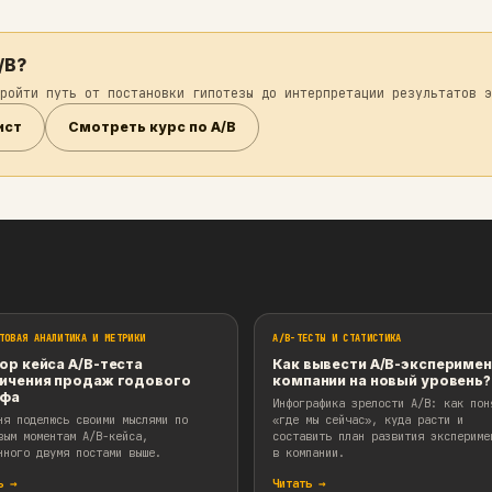
ьно привязаны к своим идеям. Поэтому не верим 
 что эго страдает.
несмотря на то, что мы верим практически в каж
и, наши ожидания сильно далеки от действительн
-driven.
проведения A/B. Уважайте то, что говорят данны
аться в A/B?
ни помогут пройти путь от постановки гипотезы до инт
ачать чеклист
Смотреть курс по A/B